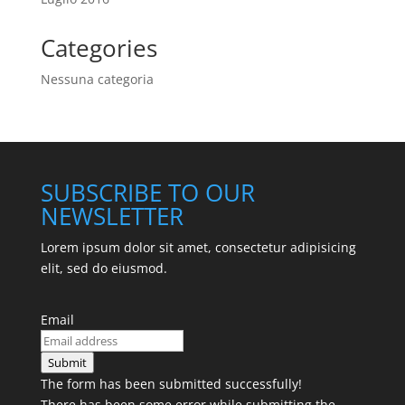
Categories
Nessuna categoria
SUBSCRIBE TO OUR
NEWSLETTER
Lorem ipsum dolor sit amet, consectetur adipisicing
elit, sed do eiusmod.
Email
Submit
The form has been submitted successfully!
There has been some error while submitting the