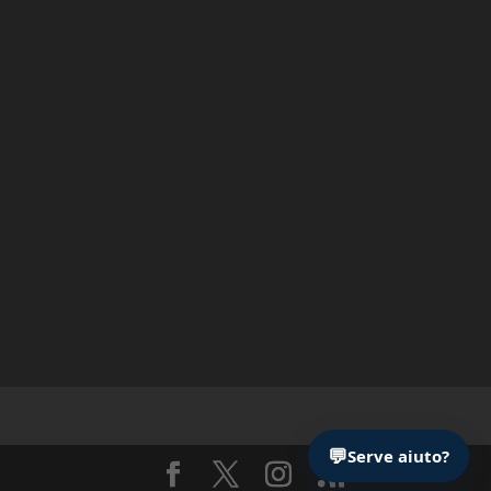
💬
Serve aiuto?