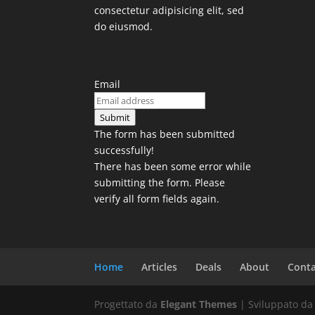
consectetur adipisicing elit, sed
do eiusmod.
Email
Submit
The form has been submitted
successfully!
There has been some error while
submitting the form. Please
verify all form fields again.
Home
Articles
Deals
About
Conta
Progettato da
Elegant Themes
| Sviluppato d