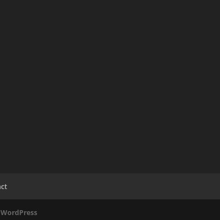
ct
a
WordPress