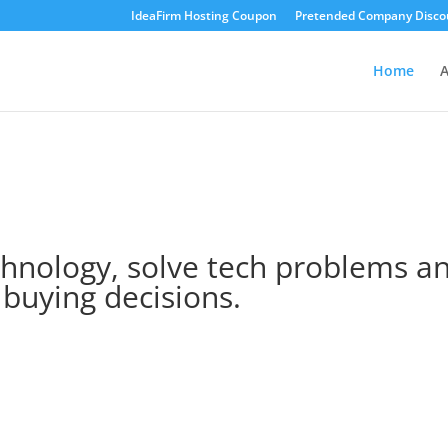
IdeaFirm Hosting Coupon
Pretended Company Disco
Home
A
h­nol­o­gy, solve tech prob­lems a
buy­ing decisions.