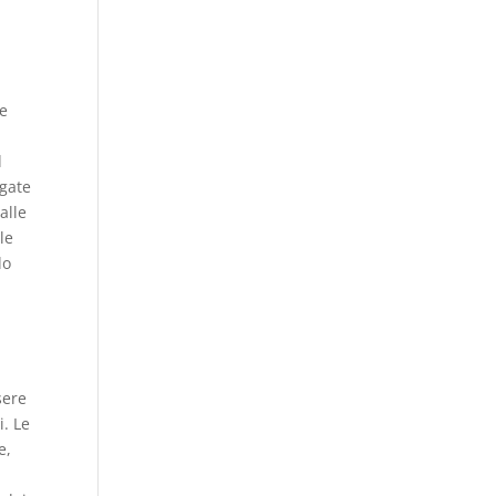
de
d
egate
alle
le
do
sere
i. Le
e,