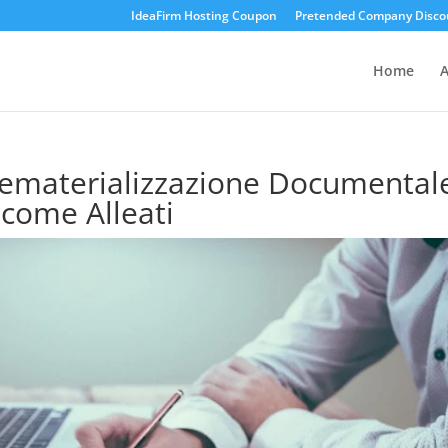
IdeaFirm Hosting Coupon
Pretended Company Disco
Home
A
: Dematerializzazione Documental
 come Alleati