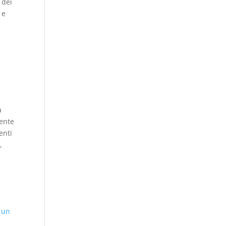
 dei
 e
l
a
mente
enti
,
 un