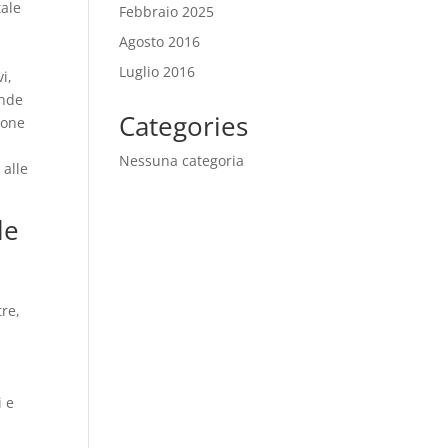
tale
Febbraio 2025
Agosto 2016
Luglio 2016
i,
ende
Categories
ione
Nessuna categoria
 alle
le
tre,
i e