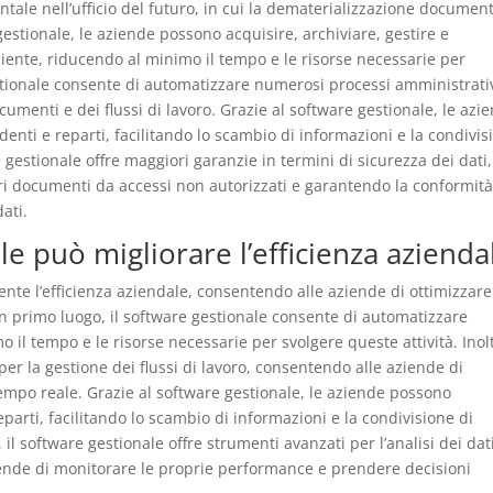
tale nell’ufficio del futuro, in cui la dematerializzazione documen
gestionale, le aziende possono acquisire, archiviare, gestire e
iente, riducendo al minimo il tempo e le risorse necessarie per
gestionale consente di automatizzare numerosi processi amministrativ
menti e dei flussi di lavoro. Grazie al software gestionale, le azi
enti e reparti, facilitando lo scambio di informazioni e la condivis
 gestionale offre maggiori garanzie in termini di sicurezza dei dati,
i documenti da accessi non autorizzati e garantendo la conformità
ati.
e può migliorare l’efficienza azienda
ente l’efficienza aziendale, consentendo alle aziende di ottimizzare
In primo luogo, il software gestionale consente di automatizzare
 il tempo e le risorse necessarie per svolgere queste attività. Inol
per la gestione dei flussi di lavoro, consentendo alle aziende di
tempo reale. Grazie al software gestionale, le aziende possono
parti, facilitando lo scambio di informazioni e la condivisione di
il software gestionale offre strumenti avanzati per l’analisi dei dat
iende di monitorare le proprie performance e prendere decisioni