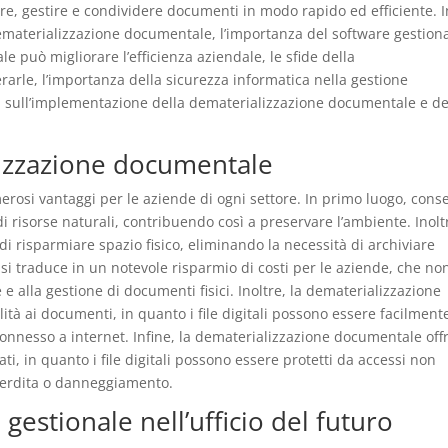
are, gestire e condividere documenti in modo rapido ed efficiente. I
ematerializzazione documentale, l’importanza del software gestion
ale può migliorare l’efficienza aziendale, le sfide della
rle, l’importanza della sicurezza informatica nella gestione
ci sull’implementazione della dematerializzazione documentale e de
lizzazione documentale
rosi vantaggi per le aziende di ogni settore. In primo luogo, cons
i risorse naturali, contribuendo così a preservare l’ambiente. Inolt
 risparmiare spazio fisico, eliminando la necessità di archiviare
si traduce in un notevole risparmio di costi per le aziende, che no
e alla gestione di documenti fisici. Inoltre, la dematerializzazione
ità ai documenti, in quanto i file digitali possono essere facilment
 connesso a internet. Infine, la dematerializzazione documentale off
ti, in quanto i file digitali possono essere protetti da accessi non
 perdita o danneggiamento.
gestionale nell’ufficio del futuro