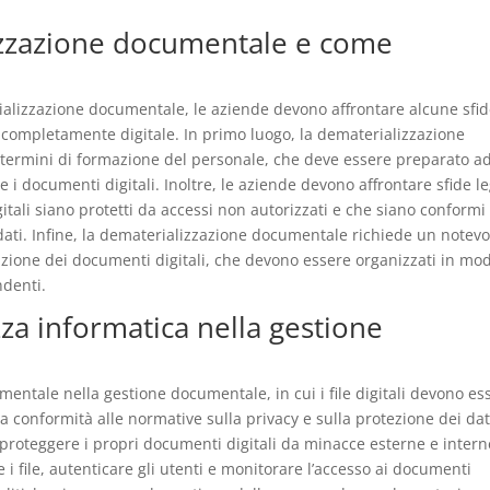
lizzazione documentale e come
alizzazione documentale, le aziende devono affrontare alcune sfi
 completamente digitale. In primo luogo, la dematerializzazione
termini di formazione del personale, che deve essere preparato a
e i documenti digitali. Inoltre, le aziende devono affrontare sfide l
gitali siano protetti da accessi non autorizzati e che siano conformi 
 dati. Infine, la dematerializzazione documentale richiede un notevo
azione dei documenti digitali, che devono essere organizzati in mo
ndenti.
zza informatica nella gestione
entale nella gestione documentale, in cui i file digitali devono es
la conformità alle normative sulla privacy e sulla protezione dei dat
roteggere i propri documenti digitali da minacce esterne e intern
 i file, autenticare gli utenti e monitorare l’accesso ai documenti