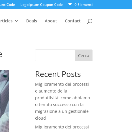
unt Code
LogoIpsum Coupon Code
0 Elementi
rticles
Deals
About
Contact
e
Cerca
Recent Posts
Miglioramento dei processi
e aumento della
produttività: come abbiamo
ottenuto successo con la
migrazione a un gestionale
cloud
Miglioramento dei processi