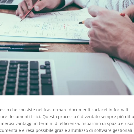
sso che consiste nel trasformare documenti cartacei in formati
rvare documenti fisici. Questo processo è diventato sempre più diff
merosi vantaggi in termini di efficienza, risparmio di spazio e risor
umentale è resa possibile grazie all’utilizzo di software gestionali