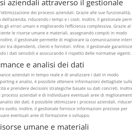
i aziendali attraverso il gestionale
’ottimizzazione dei processi aziendali. Grazie alle sue funzionalità,
à dell’azienda, riducendo i tempi e i costi. Inoltre, il gestionale per
do gli errori umani e migliorando l’efficienza complessiva. Grazie al
ficiente le risorse umane e materiali, assegnando compiti in modo
 Inoltre, il gestionale permette di migliorare la comunicazione inter
i tra dipendenti, clienti e fornitori. Infine, il gestionale garantisce
o i dati sensibili e assicurando il rispetto delle normative vigenti.
mance e analisi dei dati
mance aziendali in tempo reale e di analizzare i dati in modo
porting e analisi, è possibile ottenere informazioni dettagliate sull
icità e prendere decisioni strategiche basate su dati concreti. Inoltre
i processi aziendali e di individuare eventuali aree di migliorament
nalisi dei dati, è possibile ottimizzare i processi aziendali, riduce
ro svolto. Inoltre, il gestionale fornisce informazioni preziose per
duare eventuali aree di formazione o sviluppo.
 risorse umane e materiali