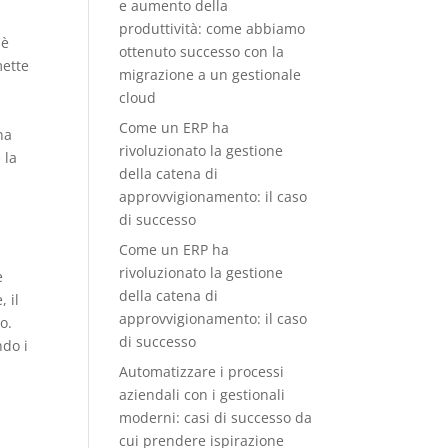
e aumento della
produttività: come abbiamo
 è
ottenuto successo con la
mette
migrazione a un gestionale
cloud
Come un ERP ha
na
rivoluzionato la gestione
 la
della catena di
approvvigionamento: il caso
di successo
Come un ERP ha
rivoluzionato la gestione
e
della catena di
, il
approvvigionamento: il caso
o.
di successo
ndo i
Automatizzare i processi
aziendali con i gestionali
moderni: casi di successo da
cui prendere ispirazione