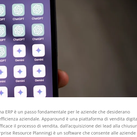
ma ERP è un passo fondamentale per le aziende che desiderano
l’efficienza aziendale. Apparound è una piattaforma di vendita digit
icace il processo di vendita, dall’acquisizione dei lead alla chiusu
nterprise Resource Planning) è un software che consente alle aziende