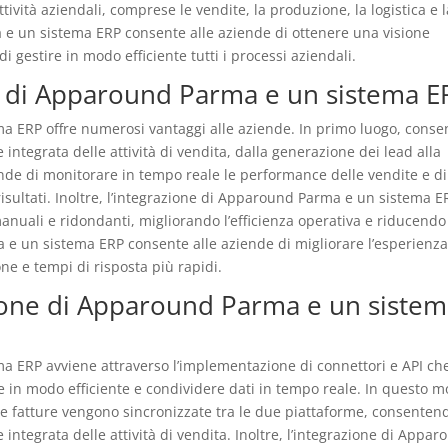
ttività aziendali, comprese le vendite, la produzione, la logistica e 
a e un sistema ERP consente alle aziende di ottenere una visione
di gestire in modo efficiente tutti i processi aziendali.
ne di Apparound Parma e un sistema E
a ERP offre numerosi vantaggi alle aziende. In primo luogo, conse
integrata delle attività di vendita, dalla generazione dei lead alla
ende di monitorare in tempo reale le performance delle vendite e di
risultati. Inoltre, l’integrazione di Apparound Parma e un sistema E
anuali e ridondanti, migliorando l’efficienza operativa e riducendo 
a e un sistema ERP consente alle aziende di migliorare l’esperienza
ne e tempi di risposta più rapidi.
ione di Apparound Parma e un siste
a ERP avviene attraverso l’implementazione di connettori e API ch
 in modo efficiente e condividere dati in tempo reale. In questo m
 e le fatture vengono sincronizzate tra le due piattaforme, consenten
integrata delle attività di vendita. Inoltre, l’integrazione di Appa