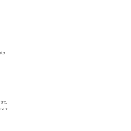
ato
tre,
orare