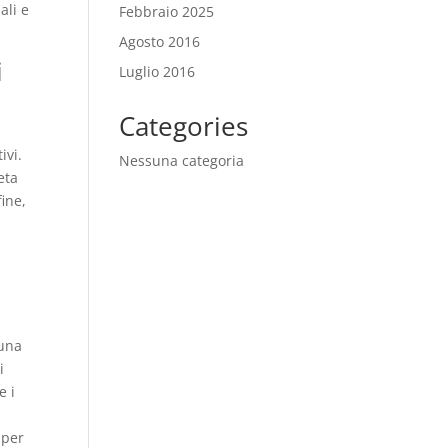
ali e
Febbraio 2025
Agosto 2016
i
Luglio 2016
Categories
ivi.
Nessuna categoria
eta
fine,
 una
i
e i
 per