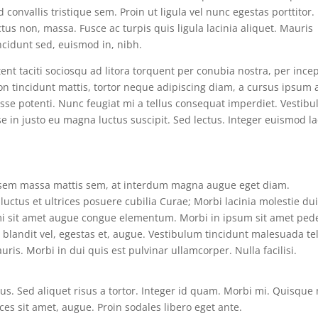
convallis tristique sem. Proin ut ligula vel nunc egestas porttitor.
uctus non, massa. Fusce ac turpis quis ligula lacinia aliquet. Mauris
ncidunt sed, euismod in, nibh.
nt taciti sociosqu ad litora torquent per conubia nostra, per ince
n tincidunt mattis, tortor neque adipiscing diam, a cursus ipsum 
endisse potenti. Nunc feugiat mi a tellus consequat imperdiet. Vestib
e in justo eu magna luctus suscipit. Sed lectus. Integer euismod l
, sem massa mattis sem, at interdum magna augue eget diam.
uctus et ultrices posuere cubilia Curae; Morbi lacinia molestie dui
 mi sit amet augue congue elementum. Morbi in ipsum sit amet ped
c, blandit vel, egestas et, augue. Vestibulum tincidunt malesuada tel
uris. Morbi in dui quis est pulvinar ullamcorper. Nulla facilisi.
tus. Sed aliquet risus a tortor. Integer id quam. Morbi mi. Quisque 
rices sit amet, augue. Proin sodales libero eget ante.