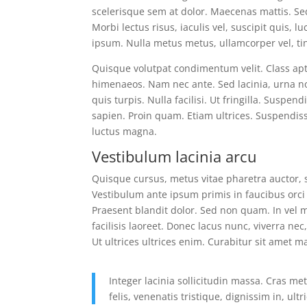
scelerisque sem at dolor. Maecenas mattis. Sed 
Morbi lectus risus, iaculis vel, suscipit quis, l
ipsum. Nulla metus metus, ullamcorper vel, ti
Quisque volutpat condimentum velit. Class apte
himenaeos. Nam nec ante. Sed lacinia, urna no
quis turpis. Nulla facilisi. Ut fringilla. Susp
sapien. Proin quam. Etiam ultrices. Suspendiss
luctus magna.
Vestibulum lacinia arcu
Quisque cursus, metus vitae pharetra auctor
Vestibulum ante ipsum primis in faucibus orci l
Praesent blandit dolor. Sed non quam. In vel
facilisis laoreet. Donec lacus nunc, viverra ne
Ut ultrices ultrices enim. Curabitur sit amet ma
Integer lacinia sollicitudin massa. Cras me
felis, venenatis tristique, dignissim in, ult