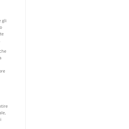
 gli
zo
tte
.
iche
a
ore
ntire
ale,
i