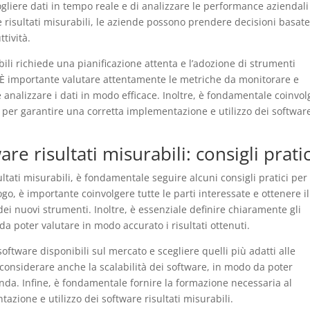
gliere dati in tempo reale e di analizzare le performance aziendali
e risultati misurabili, le aziende possono prendere decisioni basat
ttività.
ili richiede una pianificazione attenta e l’adozione di strumenti
. È importante valutare attentamente le metriche da monitorare e
e analizzare i dati in modo efficace. Inoltre, è fondamentale coinvo
a per garantire una corretta implementazione e utilizzo dei softwar
e risultati misurabili: consigli pratic
tati misurabili, è fondamentale seguire alcuni consigli pratici per
go, è importante coinvolgere tutte le parti interessate e ottenere il
ei nuovi strumenti. Inoltre, è essenziale definire chiaramente gli
da poter valutare in modo accurato i risultati ottenuti.
software disponibili sul mercato e scegliere quelli più adatti alle
 considerare anche la scalabilità dei software, in modo da poter
ienda. Infine, è fondamentale fornire la formazione necessaria al
zione e utilizzo dei software risultati misurabili.