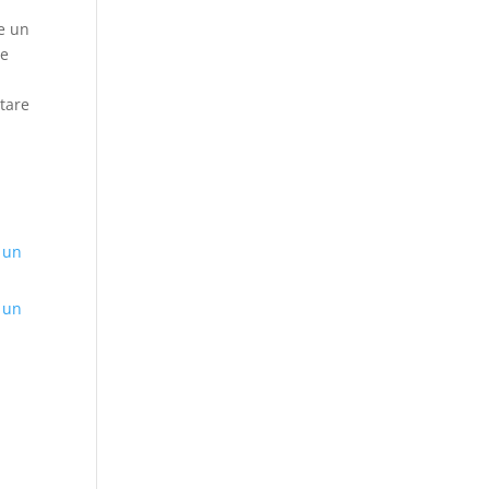
re un
ne
ttare
 un
 un