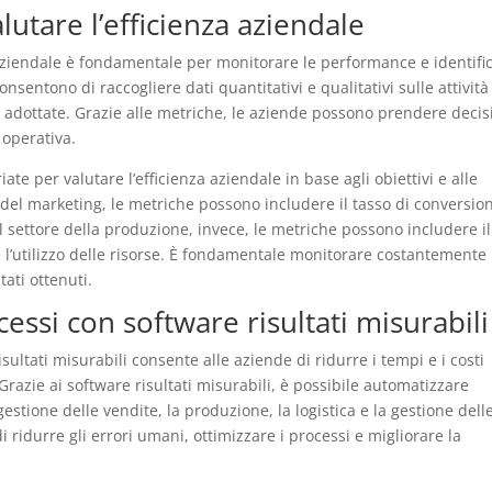
lutare l’efficienza aziendale
za aziendale è fondamentale per monitorare le performance e identifi
sentono di raccogliere dati quantitativi e qualitativi sulle attività
gie adottate. Grazie alle metriche, le aziende possono prendere decis
 operativa.
te per valutare l’efficienza aziendale in base agli obiettivi e alle
 del marketing, le metriche possono includere il tasso di conversion
el settore della produzione, invece, le metriche possono includere il
e l’utilizzo delle risorse. È fondamentale monitorare costantemente 
tati ottenuti.
ssi con software risultati misurabili
ultati misurabili consente alle aziende di ridurre i tempi e i costi
 Grazie ai software risultati misurabili, è possibile automatizzare
estione delle vendite, la produzione, la logistica e la gestione dell
ridurre gli errori umani, ottimizzare i processi e migliorare la