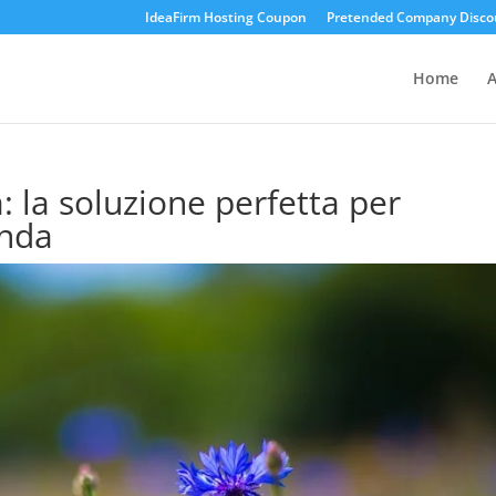
IdeaFirm Hosting Coupon
Pretended Company Disco
Home
A
 la soluzione perfetta per
enda