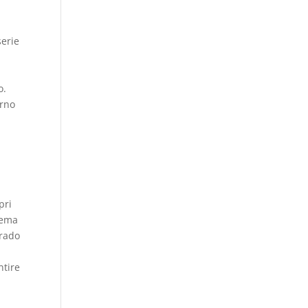
serie
o.
orno
pri
stema
grado
ntire