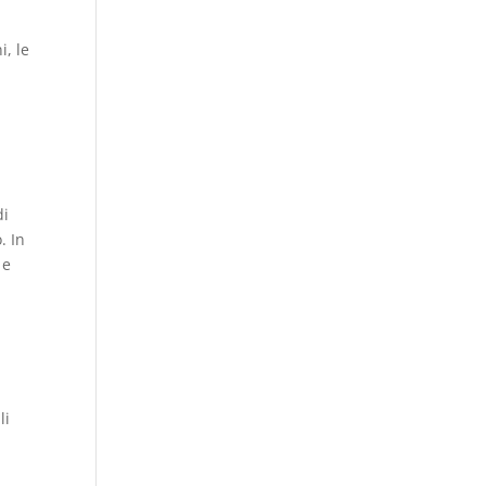
i, le
di
. In
 e
li