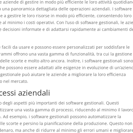
aziende di gestire in modo più efficiente le loro attività quotidian
una panoramica dettagliata delle operazioni aziendali. I software
e a gestire le loro risorse in modo più efficiente, consentendo loro 
re al minimo i costi operativi. Con l’uso di software gestionali, le az
e decisioni informate e di adattarsi rapidamente ai cambiamenti d
e facili da usare e possono essere personalizzati per soddisfare le
rammi offrono una vasta gamma di funzionalità, tra cui la gestione
 delle scorte e molto altro ancora. Inoltre, i software gestionali son
a che possono essere adattati alle esigenze in evoluzione di un’azien
gestionale può aiutare le aziende a migliorare la loro efficienza
o nel mercato.
essi aziendali
 degli aspetti più importanti dei software gestionali. Questi
izzare una vasta gamma di processi, riducendo al minimo il lavor
. Ad esempio, i software gestionali possono automatizzare la
elle scorte e persino la pianificazione della produzione. Questo non
enaro, ma anche di ridurre al minimo gli errori umani e migliorare