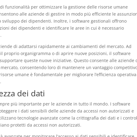
di funzionalità per ottimizzare la gestione delle risorse umane
sentono alle aziende di gestire in modo più efficiente le assunzion
o sviluppo dei dipendenti. Inoltre, i software gestionali offrono
ioni dei dipendenti e identificare le aree in cui è necessario
.
 aziende di adattarsi rapidamente ai cambiamenti del mercato. Ad
 il proprio organigramma o di aprire nuove posizioni, il software
supportare queste nuove iniziative. Questo consente alle aziende 
del mercato, consentendo loro di mantenere un vantaggio competitivo
le risorse umane è fondamentale per migliorare l’efficienza operativa
.
ezza dei dati
pre più importante per le aziende in tutto il mondo. I software
oteggere i dati sensibili delle aziende da accessi non autorizzati e
lizzano tecnologie avanzate come la crittografia dei dati e i control
siano protetti da accessi non autorizzati.
tà avanzate per monitorare l’accesso ai dati sensibili e identificare