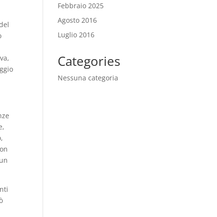
Febbraio 2025
Agosto 2016
del
Luglio 2016
o
Categories
va,
aggio
Nessuna categoria
enze
e,
,
con
 un
nti
ò