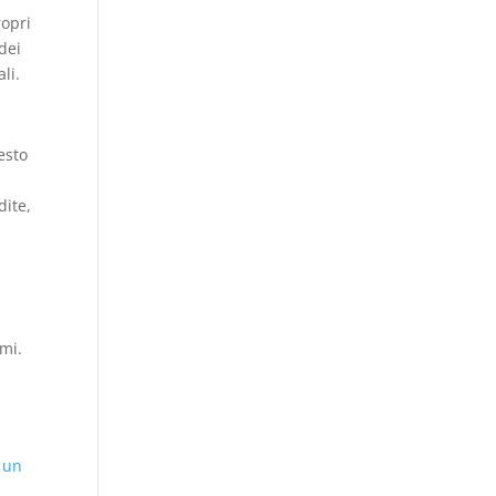
ropri
 dei
li.
esto
dite,
mi.
 un