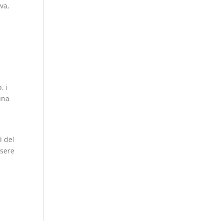
va,
,
, i
una
i del
ssere