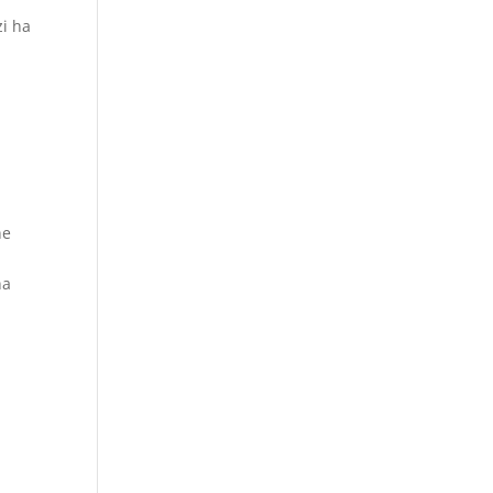
zi ha
i
ne
na