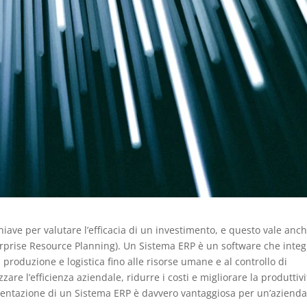
hiave per valutare l’efficacia di un investimento, e questo vale anc
rprise Resource Planning). Un Sistema ERP è un software che integ
di produzione e logistica fino alle risorse umane e al controllo di
zare l’efficienza aziendale, ridurre i costi e migliorare la produttivi
ementazione di un Sistema ERP è davvero vantaggiosa per un’azienda