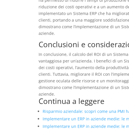
ha permesso di ridurre i tempi di produzione e 
riduzione dei costi operativi e a un aumento de
implementato un Sistema ERP che ha migliorato 
clienti, portando a una maggiore soddisfazione
dimostrano come l’implementazione di un Siste
aziende.
Conclusioni e considerazio
In conclusione, il calcolo del ROI di un Sistem
vantaggiosa per un’azienda. I benefici di un Si
dei costi operativi, l’aumento della produttivit
clienti. Tuttavia, migliorare il ROI con l’impl
gestione oculata delle risorse e un monitoraggio
dimostrano come l’implementazione di un Siste
aziende.
Continua a leggere
Risparmio aziendale: scopri come una PMI ha 
Implementare un ERP in aziende medie: le mig
Implementare un ERP in aziende medie: le mig