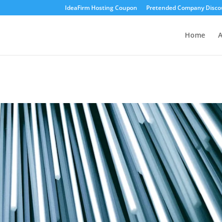
IdeaFirm Hosting Coupon
Pretended Company Disco
Home
A