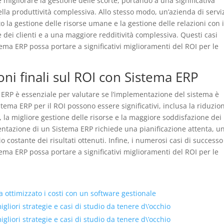
migliorare la gestione delle scorte, portando a una significativa
lla produttività complessiva. Allo stesso modo, un’azienda di servi
la gestione delle risorse umane e la gestione delle relazioni con 
 dei clienti e a una maggiore redditività complessiva. Questi casi
ma ERP possa portare a significativi miglioramenti del ROI per le
ni finali sul ROI con Sistema ERP
a ERP è essenziale per valutare se l’implementazione del sistema è
stema ERP per il ROI possono essere significativi, inclusa la riduzio
à, la migliore gestione delle risorse e la maggiore soddisfazione dei
ementazione di un Sistema ERP richiede una pianificazione attenta, u
 costante dei risultati ottenuti. Infine, i numerosi casi di successo
ma ERP possa portare a significativi miglioramenti del ROI per le
ottimizzato i costi con un software gestionale
liori strategie e casi di studio da tenere d\’occhio
liori strategie e casi di studio da tenere d\’occhio