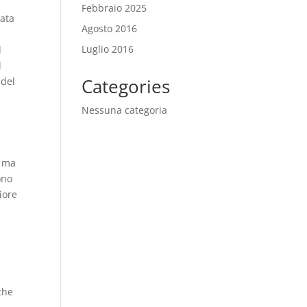
Febbraio 2025
lata
Agosto 2016
Luglio 2016
l
l
Categories
 del
Nessuna categoria
, ma
ono
iore
che