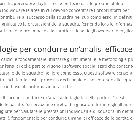
atori di apprendere dagli errori e perfezionare le proprie abilità.
 individuare le aree in cui devono concentrare i propri sforzi per
 contribuire al successo della squadra nel suo complesso. In definiti
significativo le prestazioni della squadra, fornendo loro le informaz
attiche di gioco in base alle caratteristiche degli avversari e miglio
logie per condurre un’analisi efficace
i calcio, è fondamentale utilizzare gli strumenti e le metodologie pi
er l’analisi delle partite vi sono i software specializzati che consen
iocatori e delle squadre nel loro complesso. Questi software consen
ato, facilitando così il processo decisionale e consentendo alle squ
oco in base alle informazioni raccolte.
efficaci per condurre un’analisi dettagliata delle partite. Queste
lle partite, l’osservazione diretta dei giocatori durante gli allena
tagliate per valutare le prestazioni individuali e di squadra. In defini
datti è fondamentale per condurre un’analisi efficace delle partite d