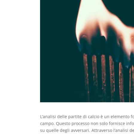
L’analisi delle partite di calcio è un element
campo. Questo processo non solo fornisce info
su quelle degli avversari. Attraverso l’analisi d