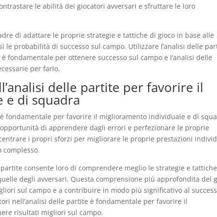
ntrastare le abilità dei giocatori avversari e sfruttare le loro
uadre di adattare le proprie strategie e tattiche di gioco in base alle
 le probabilità di successo sul campo. Utilizzare l’analisi delle par
oco è fondamentale per ottenere successo sul campo e l’analisi delle
ecessarie per farlo.
’analisi delle partite per favorire il
e e di squadra
te è fondamentale per favorire il miglioramento individuale e di squ
’opportunità di apprendere dagli errori e perfezionare le proprie
entrare i propri sforzi per migliorare le proprie prestazioni individ
uo complesso.
le partite consente loro di comprendere meglio le strategie e tattiche
quelle degli avversari. Questa comprensione più approfondita del 
gliori sul campo e a contribuire in modo più significativo al succes
tori nell’analisi delle partite è fondamentale per favorire il
re risultati migliori sul campo.