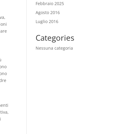
Febbraio 2025
Agosto 2016
va,
Luglio 2016
ioni
rare
Categories
Nessuna categoria
ù
tono
tono
adre
menti
tiva,
i