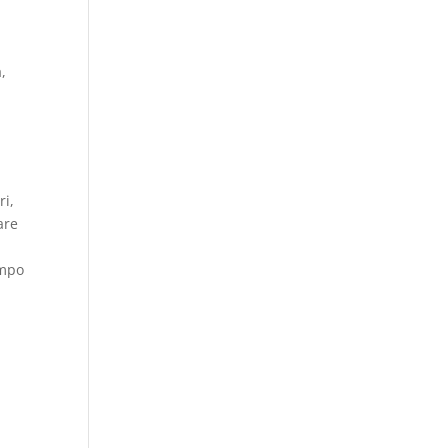
,
ri,
are
ampo