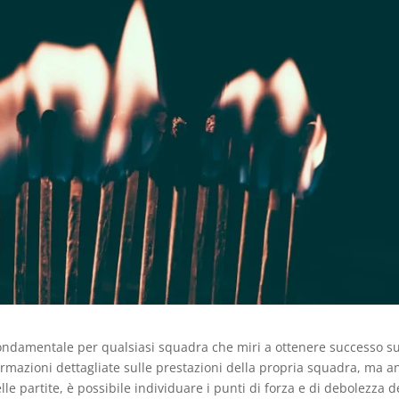
o fondamentale per qualsiasi squadra che miri a ottenere successo su
rmazioni dettagliate sulle prestazioni della propria squadra, ma a
elle partite, è possibile individuare i punti di forza e di debolezza d