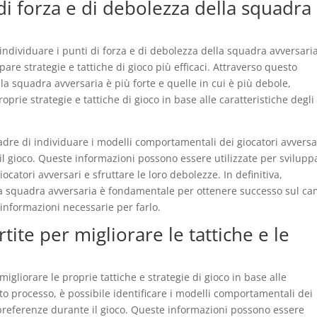
di forza e di debolezza della squadra
 individuare i punti di forza e di debolezza della squadra avversaria
are strategie e tattiche di gioco più efficaci. Attraverso questo
i la squadra avversaria è più forte e quelle in cui è più debole,
prie strategie e tattiche di gioco in base alle caratteristiche degli
quadre di individuare i modelli comportamentali dei giocatori avversa
il gioco. Queste informazioni possono essere utilizzate per svilupp
iocatori avversari e sfruttare le loro debolezze. In definitiva,
ella squadra avversaria è fondamentale per ottenere successo sul c
e informazioni necessarie per farlo.
artite per migliorare le tattiche e le
migliorare le proprie tattiche e strategie di gioco in base alle
sto processo, è possibile identificare i modelli comportamentali dei
e preferenze durante il gioco. Queste informazioni possono essere