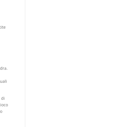
tite
adra.
uali
 di
gioco
so