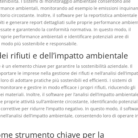
stenibilità. I sistemi di monitoraggio ambientale consentono alle
ormance ambientali, monitorando ad esempio le emissioni inquinanti
torio circostante. Inoltre, il software per la reportistica ambientale
olti e generare report dettagliati sulle proprie performance ambient
ressate e garantendo la conformità normativa. In questo modo, il
roprie performance ambientali e identificare potenziali aree di
 modo più sostenibile e responsabile.
ei rifiuti e dell’impatto ambientale
e è un elemento chiave per garantire la sostenibilità aziendale. Il
rtare le imprese nella gestione dei rifiuti e nell’analisi dell’impa
oro di adottare pratiche più sostenibili ed efficienti. I sistemi di
monitorare e gestire in modo efficace i propri rifiuti, riducendo gli
ei materiali. Inoltre, il software per l’analisi dell’impatto ambiental
e proprie attività sull’ambiente circostante, identificando potenzial
orrettive per ridurre l’impatto negativo. In questo modo, il softwa
e nell’analisi dell’impatto ambientale, consentendo loro di operare i
come strumento chiave per la