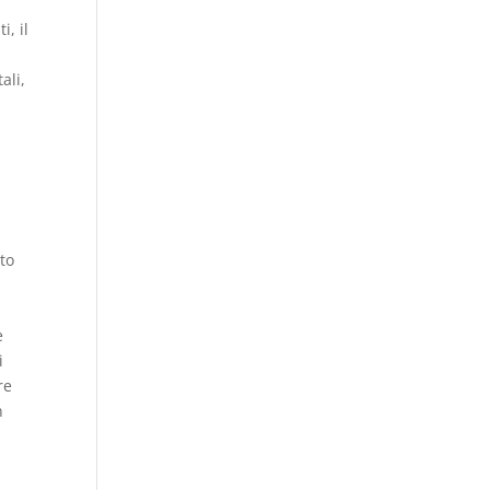
, il
ali,
tto
e
i
re
n