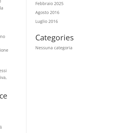
e
Febbraio 2025
la
Agosto 2016
Luglio 2016
Categories
rno
Nessuna categoria
zione
essi
iva,
nce
li