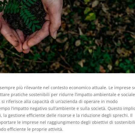
a sempre più rilevante nel contesto economico attuale. Le imprese 
tare pratiche sostenibili per ridurre l’impatto ambientale e social
le si riferisce alla capacità di un’azienda di operare in modo
mpo l’impatto negativo sull’ambiente e sulla società. Questo impli
la gestione efficiente delle risorse e la riduzione degli sprechi. Il
ortare le imprese nel raggiungimento degli obiettivi di sostenibili
o efficiente le proprie attività.