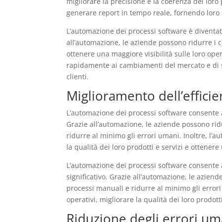
migliorare la precisione e la coerenza dei loro
generare report in tempo reale, fornendo loro u
L’automazione dei processi software è diventat
all’automazione, le aziende possono ridurre i cos
ottenere una maggiore visibilità sulle loro ope
rapidamente ai cambiamenti del mercato e di s
clienti.
Miglioramento dell’effici
L’automazione dei processi software consente a
Grazie all’automazione, le aziende possono ridu
ridurre al minimo gli errori umani. Inoltre, l’a
la qualità dei loro prodotti e servizi e ottenere
L’automazione dei processi software consente a
significativo. Grazie all’automazione, le aziend
processi manuali e ridurre al minimo gli errori
operativi, migliorare la qualità dei loro prodott
Riduzione degli errori um