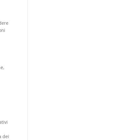
dere
oni
ne,
tivi
a dei