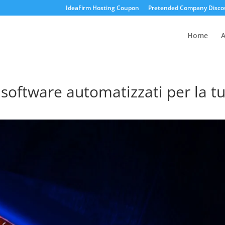
IdeaFirm Hosting Coupon
Pretended Company Disco
Home
A
i software automatizzati per la t