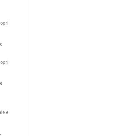
ropri
me
ropri
me
ale e
,