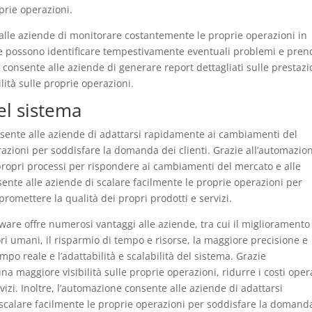
prie operazioni.
alle aziende di monitorare costantemente le proprie operazioni in
de possono identificare tempestivamente eventuali problemi e pren
e consente alle aziende di generare report dettagliati sulle prestazi
lità sulle proprie operazioni.
del sistema
nsente alle aziende di adattarsi rapidamente ai cambiamenti del
razioni per soddisfare la domanda dei clienti. Grazie all’automazio
ropri processi per rispondere ai cambiamenti del mercato e alle
nsente alle aziende di scalare facilmente le proprie operazioni per
mettere la qualità dei propri prodotti e servizi.
ware offre numerosi vantaggi alle aziende, tra cui il miglioramento
rori umani, il risparmio di tempo e risorse, la maggiore precisione e
mpo reale e l’adattabilità e scalabilità del sistema. Grazie
a maggiore visibilità sulle proprie operazioni, ridurre i costi opera
rvizi. Inoltre, l’automazione consente alle aziende di adattarsi
calare facilmente le proprie operazioni per soddisfare la domand