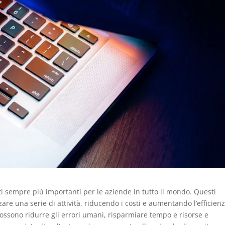
ti sempre più importanti per le aziende in tutto il mondo. Questi
re una serie di attività, riducendo i costi e aumentando l’efficien
possono ridurre gli errori umani, risparmiare tempo e risorse e