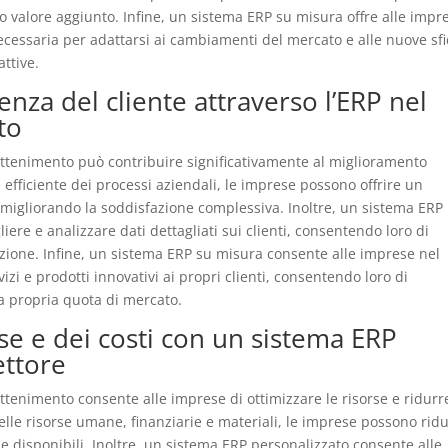
lto valore aggiunto. Infine, un sistema ERP su misura offre alle impr
 necessaria per adattarsi ai cambiamenti del mercato e alle nuove sfi
ttive.
nza del cliente attraverso l’ERP nel
to
attenimento può contribuire significativamente al miglioramento
e efficiente dei processi aziendali, le imprese possono offrire un
i, migliorando la soddisfazione complessiva. Inoltre, un sistema ERP
ere e analizzare dati dettagliati sui clienti, consentendo loro di
zzazione. Infine, un sistema ERP su misura consente alle imprese nel
vizi e prodotti innovativi ai propri clienti, consentendo loro di
a propria quota di mercato.
se e dei costi con un sistema ERP
ettore
ttenimento consente alle imprese di ottimizzare le risorse e ridurre
delle risorse umane, finanziarie e materiali, le imprese possono rid
rse disponibili. Inoltre, un sistema ERP personalizzato consente alle