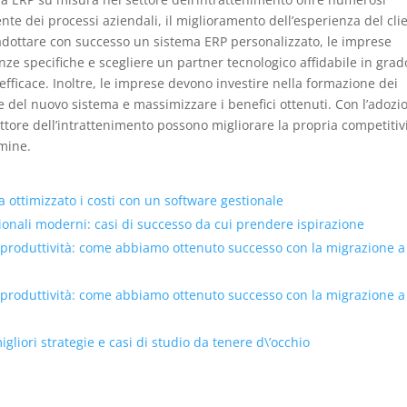
iente dei processi aziendali, il miglioramento dell’esperienza del cli
er adottare con successo un sistema ERP personalizzato, le imprese
ze specifiche e scegliere un partner tecnologico affidabile in grad
fficace. Inoltre, le imprese devono investire nella formazione dei
 del nuovo sistema e massimizzare i benefici ottenuti. Con l’adozi
ttore dell’intrattenimento possono migliorare la propria competitiv
rmine.
ottimizzato i costi con un software gestionale
tionali moderni: casi di successo da cui prendere ispirazione
 produttività: come abbiamo ottenuto successo con la migrazione a
 produttività: come abbiamo ottenuto successo con la migrazione a
liori strategie e casi di studio da tenere d\’occhio