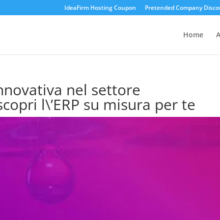
IdeaFirm Hosting Coupon
Pretended Company Disco
Home
A
innovativa nel settore
scopri l\’ERP su misura per te