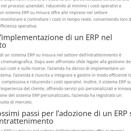
 nei processi aziendali, riducendo al minimo i costi operativi e
 un sistema ERP su misura offre alle imprese nel settore
r monitorare e controllare i costi in tempo reale, consentendo loro d
fficienza operativa.
l’implementazione di un ERP nel
to
i un sistema ERP su misura nel settore dell’intrattenimento è
inematografica. Dopo aver affrontato sfide legate alla gestione de
 sui costi e sulle risorse, l’azienda ha deciso di implementare un
tema, l’azienda è riuscita a integrare e gestire in modo efficiente t
à complessiva e riducendo i costi operativi. Inoltre, il sistema ERP s
’esperienza del cliente, offrendo servizi più personalizzati e innovat
one del sistema ERP personalizzato, l’azienda ha registrato un
 quota di mercato.
ossimi passi per l’adozione di un ERP 
’intrattenimento
a ERP su misura nel settore dell’intrattenimento offre numerosi