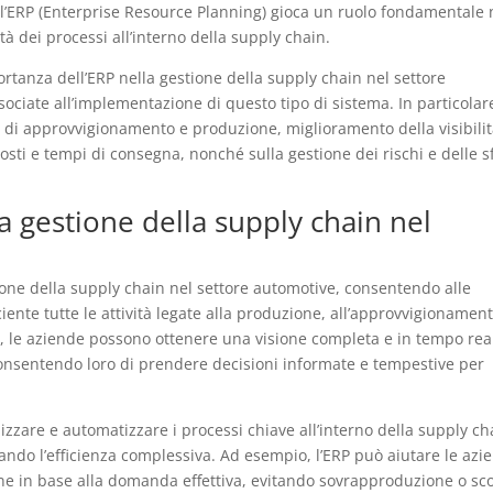
 l’ERP (Enterprise Resource Planning) gioca un ruolo fondamentale 
ilità dei processi all’interno della supply chain.
portanza dell’ERP nella gestione della supply chain nel settore
sociate all’implementazione di questo tipo di sistema. In particolare
 di approvvigionamento e produzione, miglioramento della visibilit
costi e tempi di consegna, nonché sulla gestione dei rischi e delle s
a gestione della supply chain nel
one della supply chain nel settore automotive, consentendo alle
iente tutte le attività legate alla produzione, all’approvvigionament
ERP, le aziende possono ottenere una visione completa e in tempo rea
, consentendo loro di prendere decisioni informate e tempestive per
dizzare e automatizzare i processi chiave all’interno della supply ch
ando l’efficienza complessiva. Ad esempio, l’ERP può aiutare le azi
ne in base alla domanda effettiva, evitando sovrapproduzione o sc