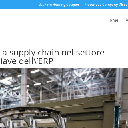
IdeaFirm Hosting Coupon
Pretended Company Disco
Home
A
la supply chain nel settore
iave dell\’ERP