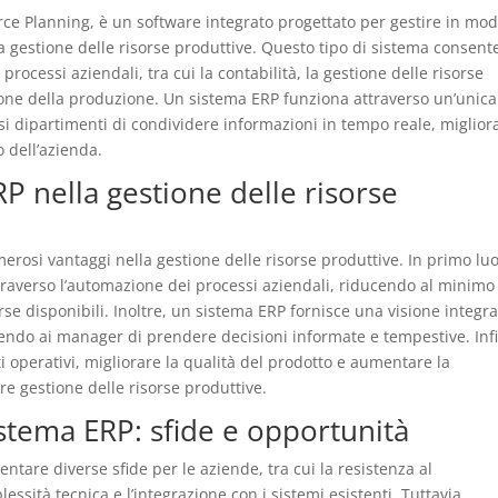
ce Planning, è un software integrato progettato per gestire in mo
 la gestione delle risorse produttive. Questo tipo di sistema consent
ocessi aziendali, tra cui la contabilità, la gestione delle risorse
zione della produzione. Un sistema ERP funziona attraverso un’unica
si dipartimenti di condividere informazioni in tempo reale, miglio
o dell’azienda.
RP nella gestione delle risorse
rosi vantaggi nella gestione delle risorse produttive. In primo lu
ttraverso l’automazione dei processi aziendali, riducendo al minimo 
orse disponibili. Inoltre, un sistema ERP fornisce una visione integra
ntendo ai manager di prendere decisioni informate e tempestive. Inf
i operativi, migliorare la qualità del prodotto e aumentare la
re gestione delle risorse produttive.
stema ERP: sfide e opportunità
tare diverse sfide per le aziende, tra cui la resistenza al
sità tecnica e l’integrazione con i sistemi esistenti. Tuttavia,