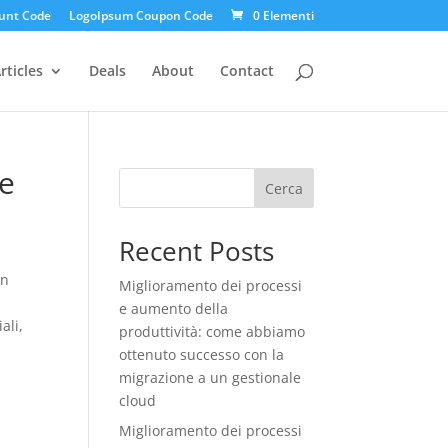
unt Code
LogoIpsum Coupon Code
0 Elementi
rticles
Deals
About
Contact
le
Cerca
Recent Posts
un
Miglioramento dei processi
e aumento della
ali,
produttività: come abbiamo
ottenuto successo con la
migrazione a un gestionale
cloud
Miglioramento dei processi