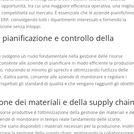
opportunità, tra cui una maggiore efficienza operativa, una miglio
e competitività sul mercato. È essenziale che le aziende pianifichin
RP, coinvolgendo tutti i dipartimenti interessati e fornendo la
izione senza intoppi.
pianificazione e controllo della
ne svolgono un ruolo fondamentale nella gestione delle risorse
consente alle aziende di pianificare in modo efficiente la produzio
, riducendo al minimo gli sprechi e ottimizzando l’utilizzo delle
ne, d’altra parte, consente alle aziende di monitorare e regolare i
spettati gli standard di qualità e che vengano raggiunti gli obiettiv
one dei materiali e della supply chai
isorse produttive è l’ottimizzazione della gestione dei materiali e de
iende di monitorare in tempo reale l’andamento delle scorte,
e siano disponibili i materiali necessari per la produzione. Inoltr
zzare la gestione della supply chain, migliorando la collaborazione