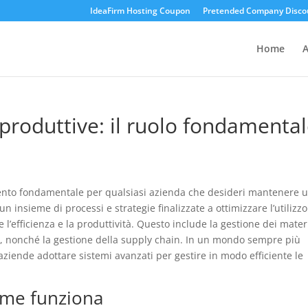
IdeaFirm Hosting Coupon
Pretended Company Disco
Home
A
 produttive: il ruolo fondamenta
mento fondamentale per qualsiasi azienda che desideri mantenere 
n insieme di processi e strategie finalizzate a ottimizzare l’utilizzo
e l’efficienza e la produttività. Questo include la gestione dei materi
one, nonché la gestione della supply chain. In un mondo sempre più
 aziende adottare sistemi avanzati per gestire in modo efficiente le
ome funziona