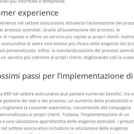
sioni più informate e tempestive.
tomer experience
rience nel settore assicurativo attraverso l’automazione dei proce
ei processi aziendali. Grazie all’automazione dei processi, le
i risposta e offrire un servizio più rapido ai propri clienti. Inoltre
 assicurative di avere una visione più chiara delle esigenze dei pr
 più personalizzato. Infine, la standardizzazione dei processi aziend
 un servizio più coerente ai propri clienti, migliorando così la cus
ossimi passi per l’implementazione di
a ERP nel settore assicurativo può portare numerosi benefici, tra c
e gestione dei dati e dei processi, un aumento della produttività e
può migliorare la customer experience, consentendo alle compagnie
 personalizzato ai propri clienti. Tuttavia, l’implementazione di un
a e una valutazione approfondita delle esigenze aziendali. I prossi
nel settore assicurativo includono la valutazione delle esigenze