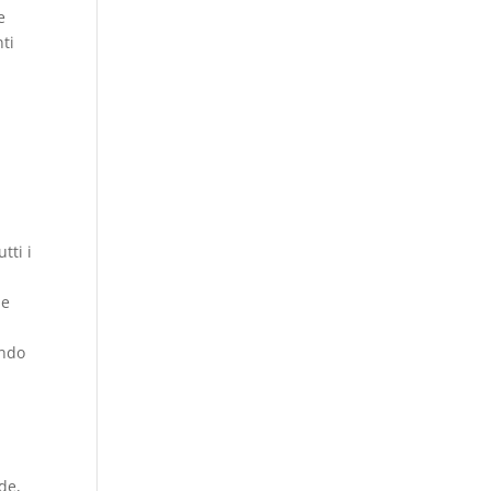
e
nti
tti i
le
endo
de,