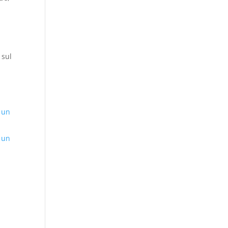
 sul
 un
 un