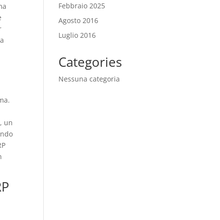
Febbraio 2025
rma
e
Agosto 2016
r
Luglio 2016
za
Categories
Nessuna categoria
ma.
e, un
endo
RP
n
RP