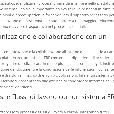
specifici, identificare i processi chiave da integrare nella piattafo
vo sistema. Inoltre, è importante coinvolgere i dipendenti in tutte l
opinioni e preoccupazioni e fornendo loro il supporto necessario pe
mentazione di un sistema ERP può portare a una maggiore efficien
 e una maggiore trasparenza nei processi aziendali.
nicazione e collaborazione con un
 comunicazione e la collaborazione all’interno delle aziende a Par
ica piattaforma, un sistema ERP consente ai dipendenti di accedere
 progetti e di collaborare in modo più efficace con i colleghi. Inoltr
stione dei documenti e la condivisione delle informazioni, consent
e di ridurre il rischio di errori o duplicazioni. Infine, un sistema E
 i fornitori, consentendo alle aziende di condividere informazioni i
chieste dei clienti.
i e flussi di lavoro con un sistema E
are i loro processi e flussi di lavoro a Parma. Integrando tutti i