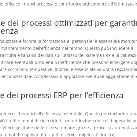
o efficace i nuovi processi e contribuire attivamente all’ottimizzaz
e dei processi ottimizzati per garanti
ienza
alizzate e fornita la formazione al personale, è essenziale monito
 il mantenimento dell’efficienza nel tempo. Questo può includere il
accolta e l’analisi dei dati sull’utilizzo del sistema ERP e la valutaz
tificare eventuali problemi o inefficienze che possono emergere d
are correzioni tempestive. Inoltre, è essenziale valutare regolarme
ficienza aziendale complessiva e apportare eventuali aggiustamenti 
e dei processi ERP per l’efficienza
numerosi benefici all’efficienza aziendale. Questo può includere un
iù fluidi e tempi di ciclo ridotti, una riduzione dei costi operativi g
 migliore gestione delle risorse umane grazie a processi automatizza
tempi di risposta più rapidi e servizi migliorati. Inoltre,