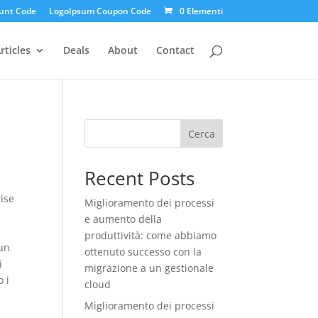
unt Code
LogoIpsum Coupon Code
0 Elementi
rticles
Deals
About
Contact
Cerca
Recent Posts
rise
Miglioramento dei processi
e aumento della
produttività: come abbiamo
 un
ottenuto successo con la
i
migrazione a un gestionale
o i
cloud
Miglioramento dei processi