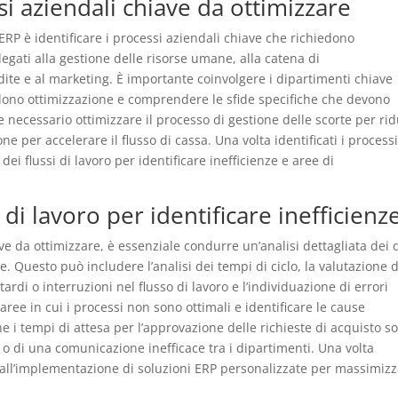
si aziendali chiave da ottimizzare
 ERP è identificare i processi aziendali chiave che richiedono
egati alla gestione delle risorse umane, alla catena di
ite e al marketing. È importante coinvolgere i dipartimenti chiave
iedono ottimizzazione e comprendere le sfide specifiche che devono
 necessario ottimizzare il processo di gestione delle scorte per ri
one per accelerare il flusso di cassa. Una volta identificati i process
 dei flussi di lavoro per identificare inefficienze e aree di
i di lavoro per identificare inefficienz
ve da ottimizzare, è essenziale condurre un’analisi dettagliata dei 
nze. Questo può includere l’analisi dei tempi di ciclo, la valutazione 
tardi o interruzioni nel flusso di lavoro e l’individuazione di errori
e aree in cui i processi non sono ottimali e identificare le cause
 i tempi di attesa per l’approvazione delle richieste di acquisto s
 di una comunicazione inefficace tra i dipartimenti. Una volta
re all’implementazione di soluzioni ERP personalizzate per massimiz