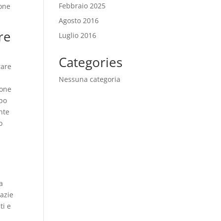
Febbraio 2025
ione
Agosto 2016
re
Luglio 2016
Categories
rare
Nessuna categoria
ione
opo
nte
o
a
razie
ti e