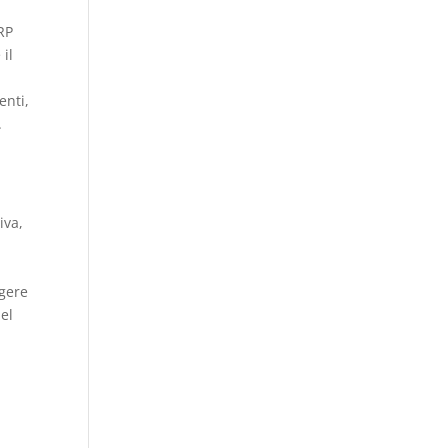
ERP
 il
enti,
.
iva,
lgere
del
a