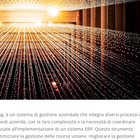
g, è un sistema di gestione aziendale che integra diversi processi 
randi aziende, con la loro complessità e la necessità di coordinare
ressate all’implementazione di un sistema ERP. Questo strumento
ttimizzare la gestione delle risorse umane, migliorare la gestione