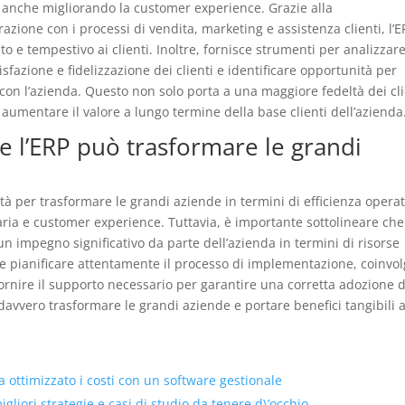
e anche migliorando la customer experience. Grazie alla
grazione con i processi di vendita, marketing e assistenza clienti, l’
to e tempestivo ai clienti. Inoltre, fornisce strumenti per analizzare
fazione e fidelizzazione dei clienti e identificare opportunità per
 con l’azienda. Questo non solo porta a una maggiore fedeltà dei cli
aumentare il valore a lungo termine della base clienti dell’azienda
me l’ERP può trasformare le grandi
à per trasformare le grandi aziende in termini di efficienza operat
aria e customer experience. Tuttavia, è importante sottolineare che
n impegno significativo da parte dell’azienda in termini di risorse
e pianificare attentamente il processo di implementazione, coinvo
 e fornire il supporto necessario per garantire una corretta adozione 
avvero trasformare le grandi aziende e portare benefici tangibili 
ottimizzato i costi con un software gestionale
liori strategie e casi di studio da tenere d\’occhio