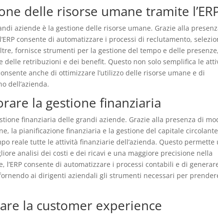
ione delle risorse umane tramite l’ER
randi aziende è la gestione delle risorse umane. Grazie alla presenz
 l’ERP consente di automatizzare i processi di reclutamento, selezio
ltre, fornisce strumenti per la gestione del tempo e delle presenze,
 delle retribuzioni e dei benefit. Questo non solo semplifica le atti
onsente anche di ottimizzare l’utilizzo delle risorse umane e di
no dell’azienda.
orare la gestione finanziaria
stione finanziaria delle grandi aziende. Grazie alla presenza di mo
ione, la pianificazione finanziaria e la gestione del capitale circolante
po reale tutte le attività finanziarie dell’azienda. Questo permette
gliore analisi dei costi e dei ricavi e una maggiore precisione nella
tre, l’ERP consente di automatizzare i processi contabili e di generar
, fornendo ai dirigenti aziendali gli strumenti necessari per prender
orare la customer experience