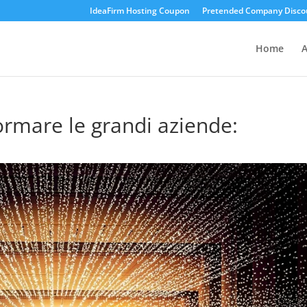
IdeaFirm Hosting Coupon
Pretended Company Disco
Home
A
ormare le grandi aziende: