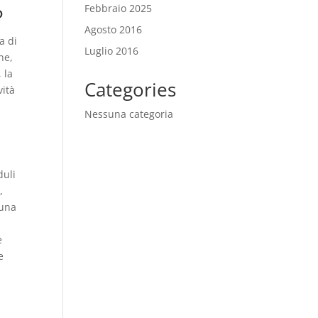
Febbraio 2025
P
Agosto 2016
a di
Luglio 2016
ne,
 la
Categories
vità
Nessuna categoria
duli
,
 una
e
e