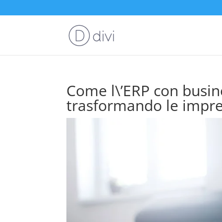
Come l\’ERP con busine
trasformando le impr