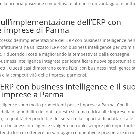
 la propria posizione competitiva e ottenere un vantaggio rispetto
 sull’implementazione dell’ERP con
le imprese di Parma
cesso dell’implementazione dell’ERP con business intelligence nel
atturiera ha utilizzato l’ERP con business intelligence per ottimi
, riducendo i costi e migliorando la tempestività delle consegne.
 business intelligence integrata per identificare nuove opportunità d
otti. Questi casi dimostrano come l’ERP con business intelligence s
a e la competitività delle imprese parmensi.
’ERP con business intelligence e il su
e imprese a Parma
telligence sono molto promettenti per le imprese a Parma. Con il
della disponibilità dei dati, questo sistema offrirà alle imprese nu
, la qualità dei prodotti e dei servizi e la capacità di adattarsi alle
P con business intelligence svolgerà un ruolo sempre più importante
tendo loro di ottenere un vantaggio competitivo e prosperare in u