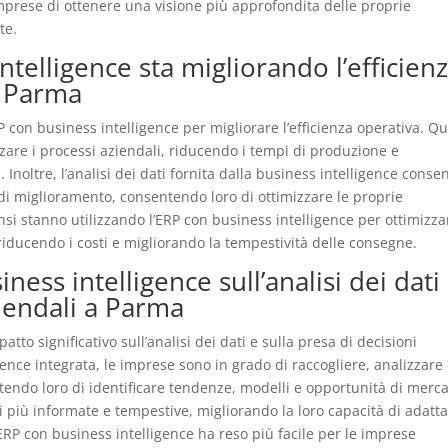
mprese di ottenere una visione più approfondita delle proprie
te.
telligence sta migliorando l’efficien
a Parma
con business intelligence per migliorare l’efficienza operativa. Q
zare i processi aziendali, riducendo i tempi di produzione e
. Inoltre, l’analisi dei dati fornita dalla business intelligence conse
e di miglioramento, consentendo loro di ottimizzare le proprie
 stanno utilizzando l’ERP con business intelligence per ottimizza
iducendo i costi e migliorando la tempestività delle consegne.
ness intelligence sull’analisi dei dati
ziendali a Parma
tto significativo sull’analisi dei dati e sulla presa di decisioni
gence integrata, le imprese sono in grado di raccogliere, analizzare
ntendo loro di identificare tendenze, modelli e opportunità di merca
più informate e tempestive, migliorando la loro capacità di adatta
’ERP con business intelligence ha reso più facile per le imprese