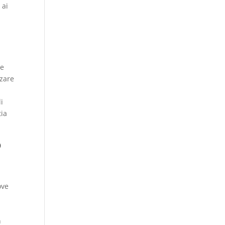
 ai
le
zzare
i
tia
o
ove
n