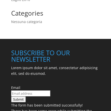
Categories
Nessuna categoria
SUBSCRIBE TO OUR
NEWSLETTER
Lorem ipsum dolor sit amet, consectetur adipisicing
elit, sed do eiusmod.
Email
Submit
The form has been submitted successfully!
There has been some error while submitting the