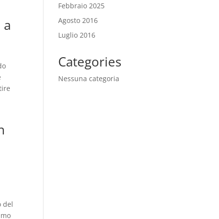
Febbraio 2025
Agosto 2016
 a
Luglio 2016
Categories
do
e
Nessuna categoria
tire
i
n
o del
nimo