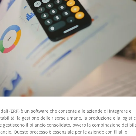
ndali (ERP) è un software che consente alle aziende di integrare e
ntabilità, la gestione delle risorse umane, la produzione e la logistic
e gestiscono il bilancio consolidato, ovvero la combinazione dei bil
ilancio. Questo processo è essenziale per le aziende con filiali o