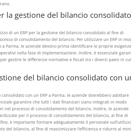
erano.
r la gestione del bilancio consolidato
zzo di un ERP per la gestione del bilancio consolidato al fine di
processo di consolidamento del bilancio. Per utilizzare un ERP in mo
to a Parma, le aziende devono prima identificare le proprie esigenz
 operativi nella fase di implementazione. Inoltre, è essenziale garan
er gestire le differenze normative e fiscali tra i diversi paesi in cu
estione del bilancio consolidato con u
io consolidato con un ERP a Parma, le aziende dovrebbero adottare
nziale garantire che tutti i dati finanziari siano integrati in modo
ori nel processo di consolidamento del bilancio. Inoltre, le aziende
dizzate per il processo di consolidamento del bilancio, al fine di
Infine, è importante formare adeguatamente il personale sull’utilizz
 del bilancio, al fine di massimizzare l’efficienza e ridurre al mi