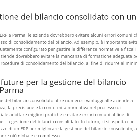
stione del bilancio consolidato con un
 ERP a Parma, le aziende dovrebbero evitare alcuni errori comuni c
esso di consolidamento del bilancio. Ad esempio, è importante evit
tamente configurato per gestire le differenze normative e fiscali 
le aziende dovrebbero evitare la mancanza di formazione adeguata pe
procedure di consolidamento del bilancio, al fine di ridurre al mini
future per la gestione del bilancio
 Parma
one del bilancio consolidato offre numerosi vantaggi alle aziende a
nza, la precisione e la conformità normativa nel processo di
ale adottare migliori pratiche e evitare errori comuni al fine di
er la gestione del bilancio consolidato. In futuro, ci si aspetta che
zo di un ERP per migliorare la gestione del bilancio consolidato, a
mpre più globale e complesso.