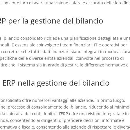
o consente loro di avere una visione chiara e accurata delle loro fi
 per la gestione del bilancio
l bilancio consolidato richiede una pianificazione dettagliata e un
ndali. È essenziale coinvolgere i team finanziari, IT e operativi per
 corretto e che tutti i dati finanziari siano integrati in modo accura
pecifiche delle diverse entità aziendali coinvolte nel processo di
re che il sistema sia in grado di gestire le differenze normative e
n ERP nella gestione del bilancio
o consolidato offre numerosi vantaggi alle aziende. In primo luogo,
 nel processo di consolidamento del bilancio, riducendo al minimo 
a chiusura dei conti. Inoltre, l’ERP offre una visione integrata e in
enda, consentendo ai dirigenti di prendere decisioni informate e
 normativa e fiscale, consentendo alle aziende di rispettare le divers