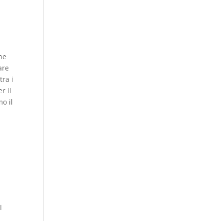
he
are
tra i
r il
mo il
l