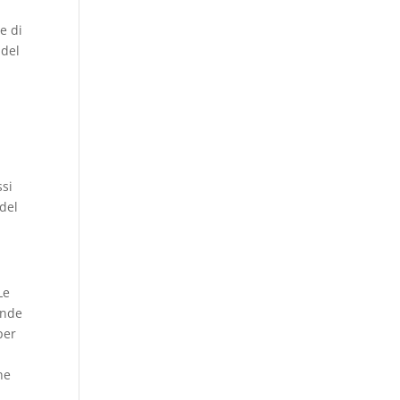
e di
 del
ssi
 del
Le
onde
per
he