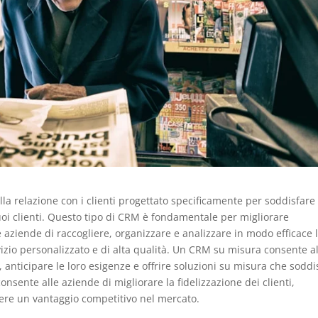
a relazione con i clienti progettato specificamente per soddisfare 
uoi clienti. Questo tipo di CRM è fondamentale per migliorare
e aziende di raccogliere, organizzare e analizzare in modo efficace 
ervizio personalizzato e di alta qualità. Un CRM su misura consente a
 anticipare le loro esigenze e offrire soluzioni su misura che soddi
onsente alle aziende di migliorare la fidelizzazione dei clienti,
nere un vantaggio competitivo nel mercato.