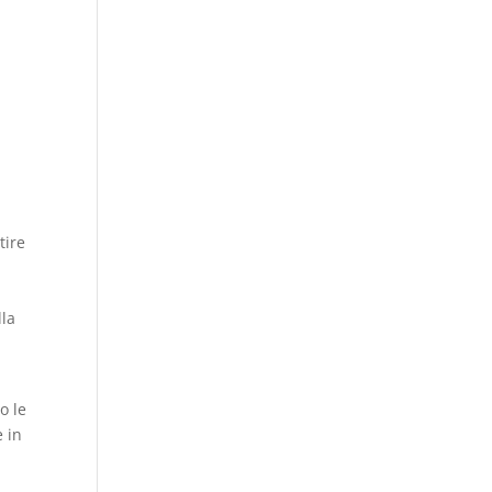
tire
lla
o le
e in
o