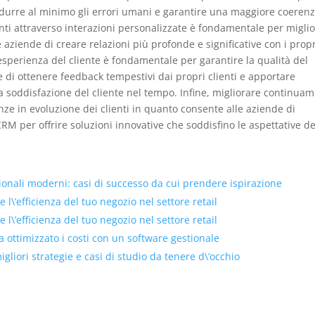
ridurre al minimo gli errori umani e garantire una maggiore coeren
lienti attraverso interazioni personalizzate è fondamentale per migli
 aziende di creare relazioni più profonde e significative con i propr
esperienza del cliente è fondamentale per garantire la qualità del
e di ottenere feedback tempestivi dai propri clienti e apportare
la soddisfazione del cliente nel tempo. Infine, migliorare continua
nze in evoluzione dei clienti in quanto consente alle aziende di
M per offrire soluzioni innovative che soddisfino le aspettative de
tionali moderni: casi di successo da cui prendere ispirazione
 l\’efficienza del tuo negozio nel settore retail
 l\’efficienza del tuo negozio nel settore retail
ottimizzato i costi con un software gestionale
liori strategie e casi di studio da tenere d\’occhio