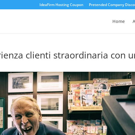
IdeaFirm Hosting Coupon
Pretended Company Disco
Home
A
enza clienti straordinaria con u