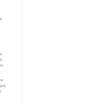
e
ti
al
ti.
ze
vi
mpio,
e