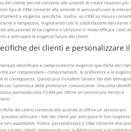
 del cliente perché consente alle aziende di creare relazioni più
Questo tipo di CRM consente alle aziende di personalizzare le interaz
mportamenti e esigenze specifiche. Inoltre, un CRM su misura consen
fficiente e tempestivo, migliorando così la soddisfazione del cliente 
e alle aziende di raccogliere e utilizzare in modo efficace i dati d
erto e anticipare le esigenze future dei clienti.
ecifiche dei clienti e personalizzare il
entale identificare e comprendere le esigenze specifiche dei clien
dite per comprendere i comportamenti, le preferenze e le esigenz
CRM di conseguenza. Questo può includere l’analisi dei dati demograf
ate con l’azienda e delle preferenze comunicative. Una volta identifi
ossono personalizzare il CRM per offrire un servizio più mirato e
ienti.
ifiche dei clienti consente alle aziende di offrire un servizio più
possono utilizzare i dati dei clienti per anticipare le loro esigenze
le loro aspettative. Inoltre, personalizzare il CRM consente alle az
con i propri clienti, migliorando così la fidelizzazione e la soddisfa