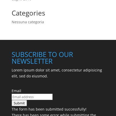
Categories
Nessuna categoria
SUBSCRIBE TO OUR
NEWSLETTER
Lorem ipsum dolor sit amet, consectetur adipisicing
elit, sed do eiusmod.
Email
Submit
The form has been submitted successfully!
There has been some error while submitting the