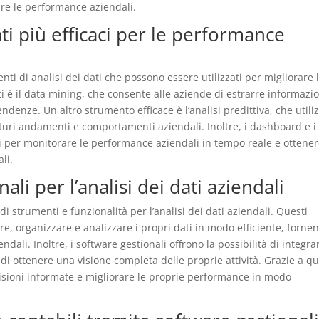
rare le performance aziendali.
ati più efficaci per le performance
nti di analisi dei dati che possono essere utilizzati per migliorare 
 è il data mining, che consente alle aziende di estrarre informazio
tendenze. Un altro strumento efficace è l’analisi predittiva, che utili
futuri andamenti e comportamenti aziendali. Inoltre, i dashboard e i
i per monitorare le performance aziendali in tempo reale e ottene
li.
ali per l’analisi dei dati aziendali
i strumenti e funzionalità per l’analisi dei dati aziendali. Questi
e, organizzare e analizzare i propri dati in modo efficiente, forne
dali. Inoltre, i software gestionali offrono la possibilità di integra
 di ottenere una visione completa delle proprie attività. Grazie a q
isioni informate e migliorare le proprie performance in modo