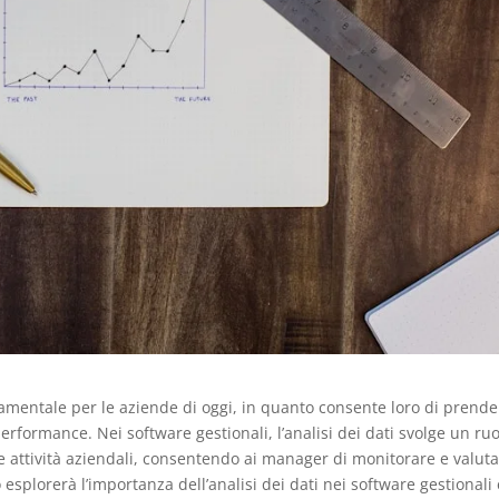
damentale per le aziende di oggi, in quanto consente loro di prende
erformance. Nei software gestionali, l’analisi dei dati svolge un ru
le attività aziendali, consentendo ai manager di monitorare e valut
 esplorerà l’importanza dell’analisi dei dati nei software gestionali 