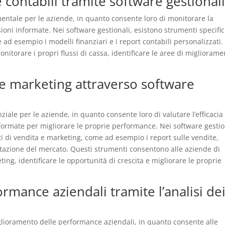
 e contabili tramite software gestional
damentale per le aziende, in quanto consente loro di monitorare la
ioni informate. Nei software gestionali, esistono strumenti specific
me ad esempio i modelli finanziari e i report contabili personalizzati.
itorare i propri flussi di cassa, identificare le aree di migliorame
a e marketing attraverso software
nziale per le aziende, in quanto consente loro di valutare l’efficacia
nformate per migliorare le proprie performance. Nei software gestio
ati di vendita e marketing, come ad esempio i report sulle vendite,
gmentazione del mercato. Questi strumenti consentono alle aziende di
ting, identificare le opportunità di crescita e migliorare le proprie
rmance aziendali tramite l’analisi de
miglioramento delle performance aziendali, in quanto consente alle