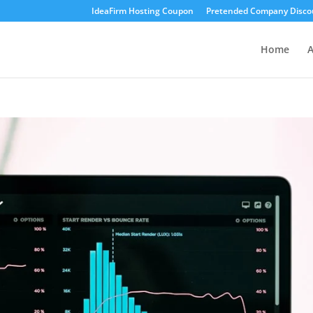
IdeaFirm Hosting Coupon
Pretended Company Disco
Home
A