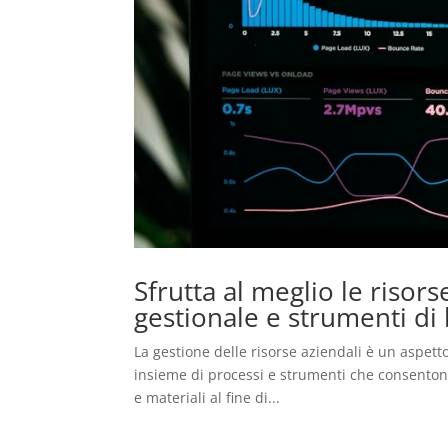
Sfrutta al meglio le risor
gestionale e strumenti di 
La gestione delle risorse aziendali è un aspett
insieme di processi e strumenti che consentono
e materiali al fine di...