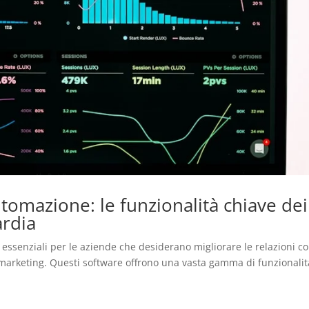
tomazione: le funzionalità chiave dei
ardia
essenziali per le aziende che desiderano migliorare le relazioni co
 e marketing. Questi software offrono una vasta gamma di funzionalit