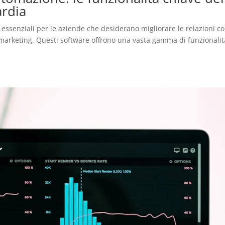
ardia
essenziali per le aziende che desiderano migliorare le relazioni co
 e marketing. Questi software offrono una vasta gamma di funzionalit