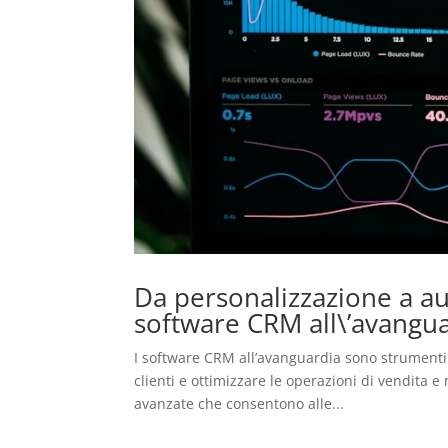
Da personalizzazione a au
software CRM all\’avangu
I software CRM all’avanguardia sono strumenti 
clienti e ottimizzare le operazioni di vendita
avanzate che consentono alle...