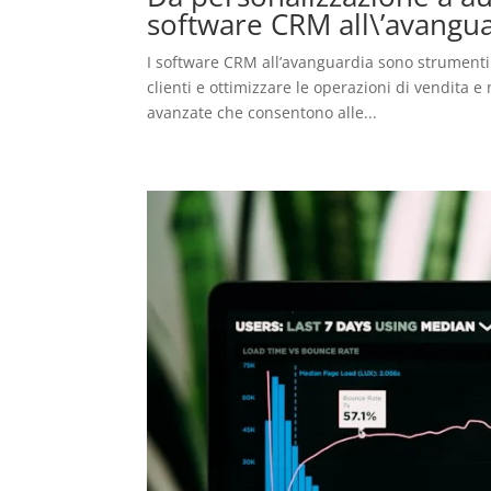
software CRM all\’avangu
I software CRM all’avanguardia sono strumenti 
clienti e ottimizzare le operazioni di vendita
avanzate che consentono alle...